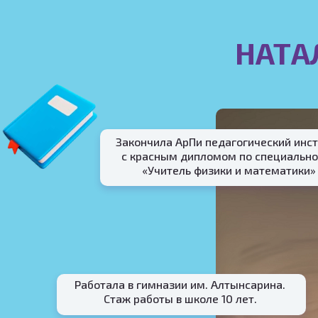
НАТА
Закончила АрПи педагогический инст
с красным дипломом по специально
«Учитель физики и математики»
Работала в гимназии им. Алтынсарина.
Стаж работы в школе 10 лет.