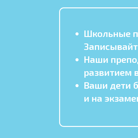
Школьные п
Записывайт
Наши препо
развитием 
Ваши дети б
и на экзаме