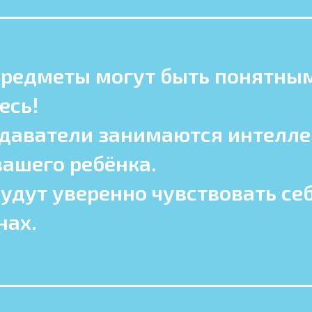
редметы могут быть понятны
есь!
даватели занимаются интелл
вашего ребёнка.
удут уверенно чувствовать се
нах.