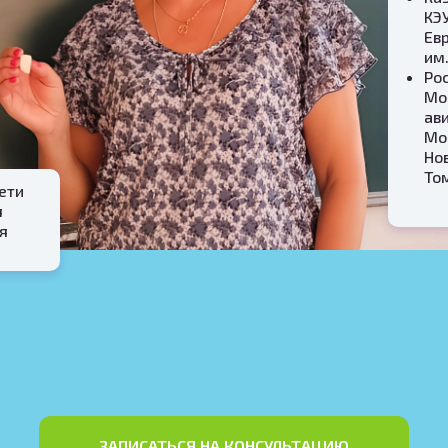
КЭ
Ев
им
Ро
Мо
ав
Мо
Но
То
ети
я
ся
ЗАПИСАТЬСЯ НА КОНСУЛЬТАЦИЮ