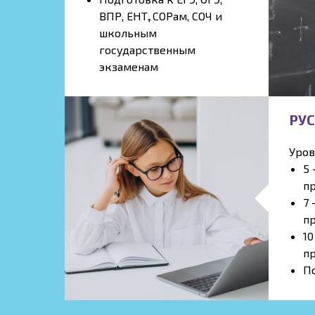
ВПР, ЕНТ
,
СОРам, СОЧ и
школьным
государственным
экзаменам
РУ
Уров
5 
п
7 
п
10
п
По