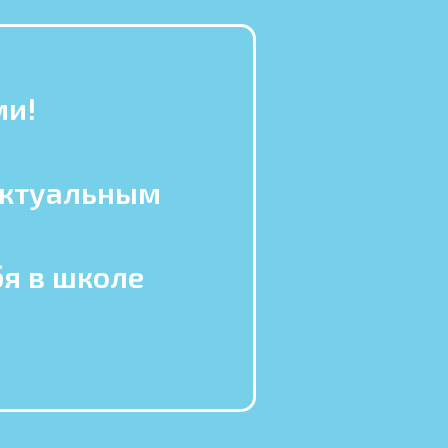
ми!
ектуальным
бя в школе