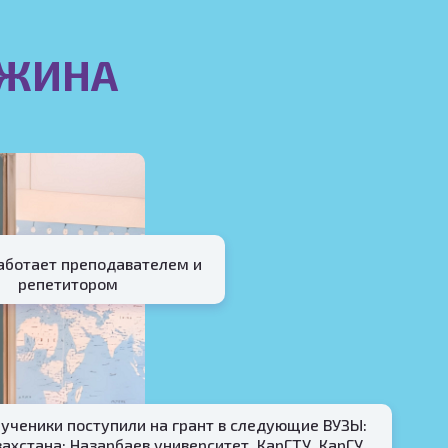
ЛЖИНА
работает преподавателем и
репетитором
ученики поступили на грант в следующие ВУЗЫ:
ахстана: Назарбаев университет, КарГТУ, КарГУ,