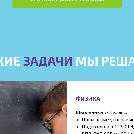
КИЕ
ЗАДАЧИ
МЫ Р
ЕШ
ФИЗИКА
Школьники 7-11 класс:
Повышение успеваем
Подготовка к ЕГЭ, ОГЭ,
ВПР, ЕНТ,
СОРам, СОЧ и